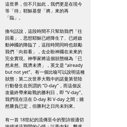
這世界，但不只如此，我們更是在現今
等「待」耶穌基督「將」來的再
「臨」。
換句話說，這段時間不只幫助我們「往
回看」，思想耶穌已經降生了、已經啟
動神國的降臨了，這段時間同時也鼓勵
我們「向前看」，去企盼神國在未來的
完全實現。神學家將這個狀態稱為「已
然未然、既濟未濟」，英文是 “already 
but not yet”。有一個比喻可以說明這種
狀態：第二次世界大戰中的諾曼第登陸
行動發生在所謂的 “D-day”，而這個反
攻最終帶來歐戰的勝利日，即 “V-day”。
我們現在活在 D-day 和 V-day 之間；雖
然勝負已定，但勝利之日尚未到來。
有一首 18世紀的流傳至今的聖詩很適切
地描述這期間的心情：以馬內利，懇求