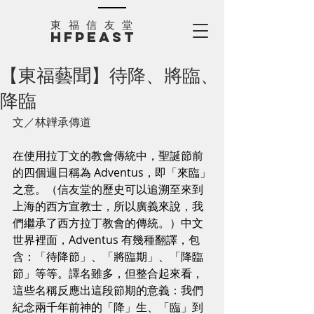
​東福信友堂
HFPEAST
【東福藝聞】待降、將臨、
降臨
文／林韡承傳道
在使用拉丁文的教會傳統中，聖誕節前
的四個週日稱為 Adventus，即「來臨」
之意。（信友堂的歷史可以追溯至來到
上海的西方宣教士，所以廣義來說，我
們繼承了西方拉丁教會的傳統。）中文
世界裡面，Adventus 有幾種翻譯，包
含：「待降節」、「將臨期」、「降臨
節」等等。譯名雖多，但整合起來看，
這些名稱反應出這段節期的意義：我們
紀念兩千年前神的「降」生、「臨」到