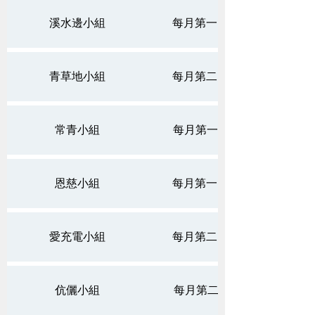
溪水邊小組
每月第一、三週週五 19:00-21
青草地小組
每月第二、四週週二 14:00-16
常青小組
每月第一、三週週四 19:30-21
恩慈小組
每月第一、三週週日 13:30-15
愛充電小組
每月第二、四週週四 19:00-21
伉儷小組
每⽉第⼆、四週週日12:30-14