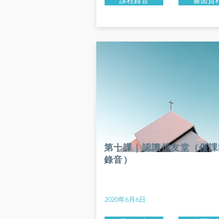
課程錄音
書面資
第十課｜認識信友堂（僅課
錄音）
2020年6月6日