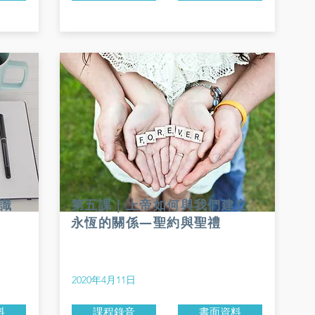
識
第五課｜上帝如何與我們建立
永恆的關係—聖約與聖禮
2020年4月11日
料
課程錄音
書面資料