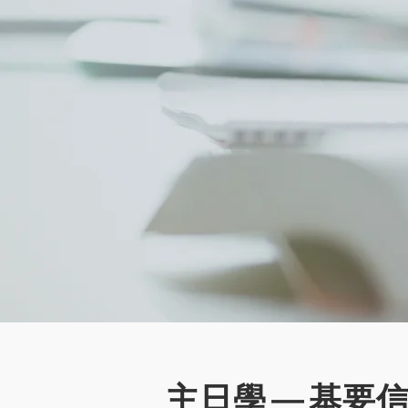
主日
學
基要
—