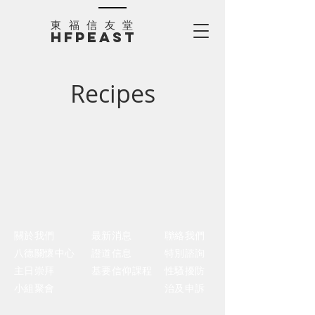
​東福信友堂
HFPEAST
Recipes
關於我們
​最新消息
聯絡我們
八德關懷中心
證道信息
​特別諮詢
主日崇拜
基要信仰課程
性騷擾防
小組聚會
治及申訴