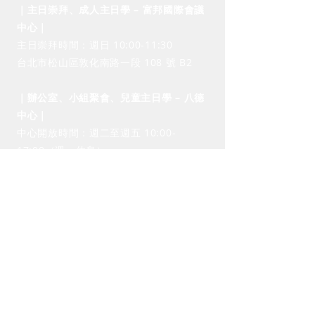
｜主日崇拜、成人主日學 – 富邦國際會議
中心｜
​主日崇拜時間：週日 10:00-11:30
台北市松山區敦化南路一段 108 號 B2
｜辦公室、小組聚會、兒童主日學 – ​​八德
中心｜
​中心開放時間：週二至週五 10:00-
17:00（週一休息）
台北市松山區八德路三段 20 號 5 樓之四
Tel：(02)
2731-1739
E-mail：
hello@hfpeast.tw
東福信友堂
HFPEAST
​社團法人東福信友堂協
會
Copyright © 2023 東福信友堂 — 保留所有權利。