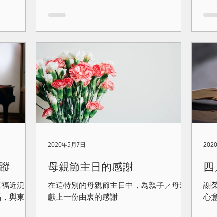
2020年5月7日
202
蹤
母親節主日的感謝
四
東福近況，
在這特別的母親節主日中，為親子／母親
謝
福，與東福
獻上一份由衷的感謝
心