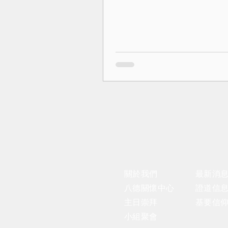
關於我們
​最新消
八德關懷中心
證道信
主日崇拜
基要信
小組聚會