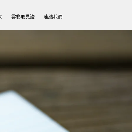
詢
雲彩般見證
連結我們