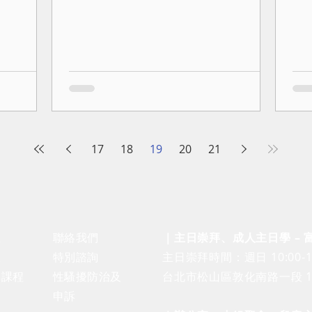
17
18
19
20
21
息
聯絡我們
｜主日崇拜、成人主日學 –
息
​特別諮詢
​主日崇拜時間：週日 10:00-1
仰課程
性騷擾防治及
台北市松山區敦化南路一段 10
申訴