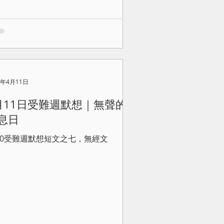
0年4月11日
月11日受難週默想｜無聲的
息日
020受難週默想短文之七，無經文