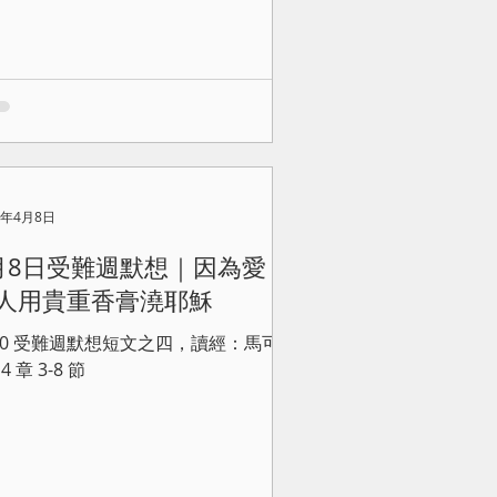
0年4月8日
月8日受難週默想｜因為愛，
人用貴重香膏澆耶穌
020 受難週默想短文之四，讀經：馬可福
4 章 3-8 節