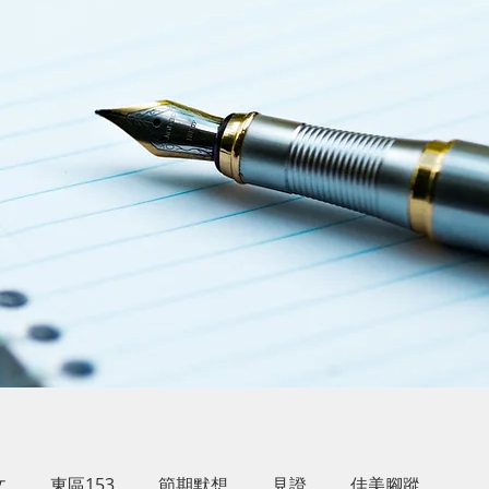
文
東區153
節期默想
見證
佳美腳蹤