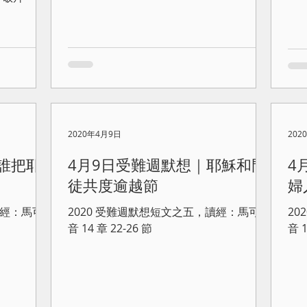
2020年4月9日
202
誰把耶
4月9日受難週默想｜耶穌和門
4
徒共度逾越節
婦
讀經：馬可
2020 受難週默想短文之五，讀經：馬可福
2
音 14 章 22-26 節
音 1