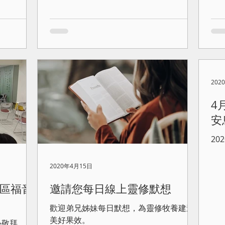
202
4
安
2
2020年4月15日
區福音
邀請您每日線上靈修默想
歡迎弟兄姊妹每日默想，為靈修牧養建造
美好果效。
心敬拜