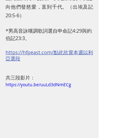
向他們發慈愛，直到千代。（出埃及記
20:5-6）
*男高音詠嘆調歌詞選自申命記4:29與約
伯記23:3。
https://hfpeast.com/點此欣賞本週以利
亞選段
共三段影片：
https://youtu.be/uuLd3dNmECg