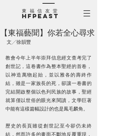
​東福信友堂
HFPEAST
【東福藝聞】你若全心尋求
 文╱徐韻豐
教會今年上半年崇拜信息經文查考完了
創世記，這卷書作為整本聖經的首卷，
以神造萬物起始，並以雅各的壽終作
結，雖是一家族長的死，卻讓一卷書的
完結開啟整個以色列民族的故事，聖經
就算僅以世俗的眼光來閱讀，文學巨著
中能有這樣篇幅設計的也是鳳毛麟角。
歷史的長頁雖從創世記至今卻仍未終
結，然而許多的畫面不斷地反覆重現，