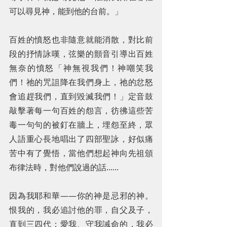
可以尋見神，能到他的台前。」
百姓的憤怒也非隨意就能消散，對比前
段的抒情詠嘆，弦樂的顫音引導出百姓
無奈的憤怒「神無視我們！神嘲笑我
們！祂的咒詛降在我們身上，祂的忿怒
會追趕我們，直到毀滅我們！」定音鼓
敲擊著每一句百姓的怨言，彷彿這些苦
毒一句句的被釘在牆上，埋怨至終，眾
人語重心長地唱出了四部聖詠，好似痛
苦中有了覺悟，當他們想起神向先祖頒
布律法時，對他們說過的話......
因為我耶和華——你的神是忌邪的神。
恨我的，我必追討他的罪，自父及子，
直到三四代；愛我、守我誡命的，我必