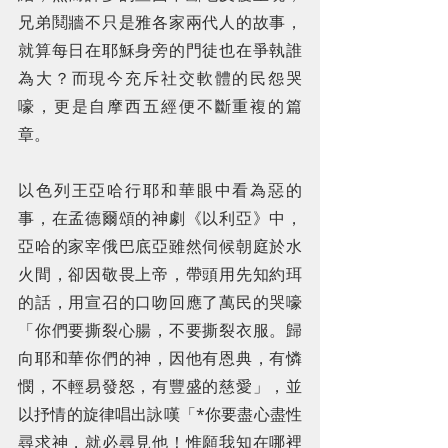
兄弟鬩牆不只是雅各家兩代人的故事，
就算每日在耶穌身旁的門徒也在爭執誰
為大？而現今充斥社交軟體的民怨哭
嚎，更是自摩西五經便不斷重複的篇
章。
以色列王亞哈行耶和華眼中看為惡的
事，在孟德爾頌的神劇《以利亞》中，
亞哈的家宰俄巴底亞雖然伺候朝庭於水
火間，卻因敬畏上帝，帶頭用先知約珥
的話，用宣召的口吻回應了萬民的哭嚎
「你們要撕裂心腸，不要撕裂衣服。歸
向耶和華你們的神，因他有恩典，有憐
憫，不輕易發怒，有豐盛的慈愛」，並
以抒情的旋律唱出詠嘆「*你要盡心盡性
尋求神，就必尋見他！惟願我知在哪裡