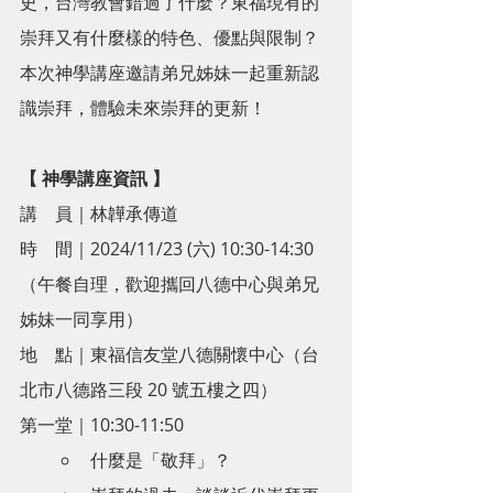
史，台灣教會錯過了什麼？東福現有的
崇拜又有什麼樣的特色、優點與限制？
本次神學講座邀請弟兄姊妹一起重新認
識崇拜，體驗未來崇拜的更新！
【 神學講座資訊 】
講　員｜林韡承傳道
時　間｜2024/11/23 (六) 10:30-14:30 
（午餐自理，歡迎攜回八德中心與弟兄
姊妹一同享用）
地　點｜東福信友堂八德關懷中心（台
北市八德路三段 20 號五樓之四）
第一堂｜10:30-11:50
什麼是「敬拜」？