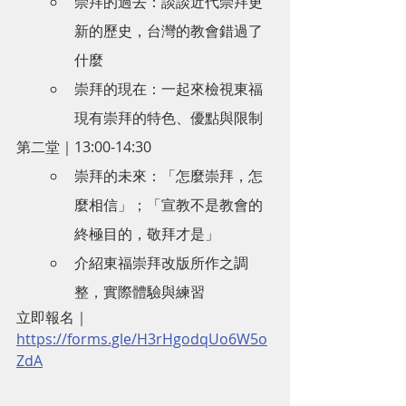
崇拜的過去：談談近代崇拜更
新的歷史，台灣的教會錯過了
什麼
崇拜的現在：一起來檢視東福
現有崇拜的特色、優點與限制
第二堂｜13:00-14:30
崇拜的未來：「怎麼崇拜，怎
麼相信」；「宣教不是教會的
終極目的，敬拜才是」
介紹東福崇拜改版所作之調
整，實際體驗與練習
立即報名｜
https://forms.gle/H3rHgodqUo6W5o
ZdA