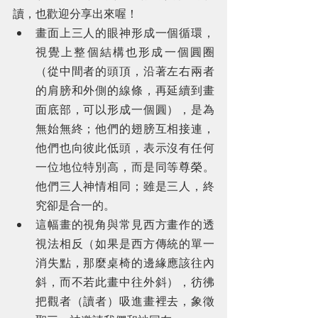
讀，也歡迎分享出來喔！
畫面上三人的眼神形成一個循環，
視覺上整個結構也形成一個圓圈
（從中間者的頭頂，沿著左右兩者
的肩膀和外側的線條，再延續到畫
面底部，可以形成一個圓），是為
無始無終；他們的翅膀互相接連，
他們也向彼此低頭，表示沒有任何
一位地位特別高，而是同等尊榮。
他們三人神情相同；雖是三人，終
究卻是合一的。
這幅畫的視角與常見西方畫作的透
視法相反（如果是西方傳統的單一
消失點，那麼桌椅的邊緣應該往內
斜，而不若此畫中往外斜），彷彿
把觀者（讀者）吸進畫裡去，象徵