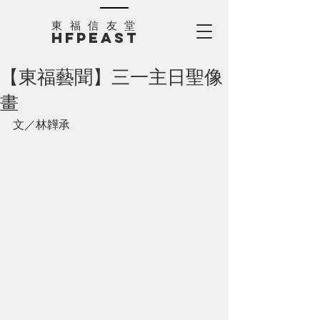
​東福信友堂
HFPEAST
【東福藝聞】三一主日聖像
畫
文／林韡承