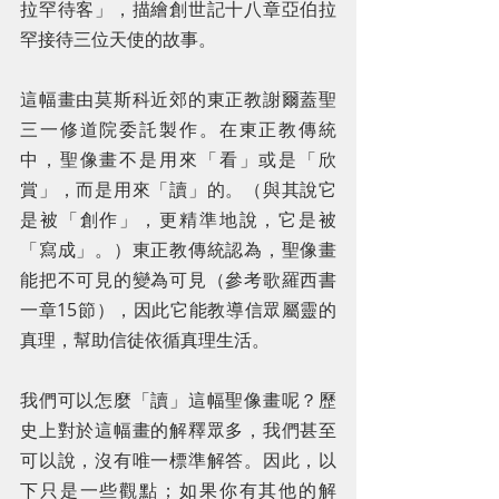
拉罕待客」，描繪創世記十八章亞伯拉
罕接待三位天使的故事。
這幅畫由莫斯科近郊的東正教謝爾蓋聖
三一修道院委託製作。在東正教傳統
中，聖像畫不是用來「看」或是「欣
賞」，而是用來「讀」的。（與其說它
是被「創作」，更精準地說，它是被
「寫成」。）東正教傳統認為，聖像畫
能把不可見的變為可見（參考歌羅西書
一章15節），因此它能教導信眾屬靈的
真理，幫助信徒依循真理生活。
我們可以怎麼「讀」這幅聖像畫呢？歷
史上對於這幅畫的解釋眾多，我們甚至
可以說，沒有唯一標準解答。因此，以
下只是一些觀點；如果你有其他的解