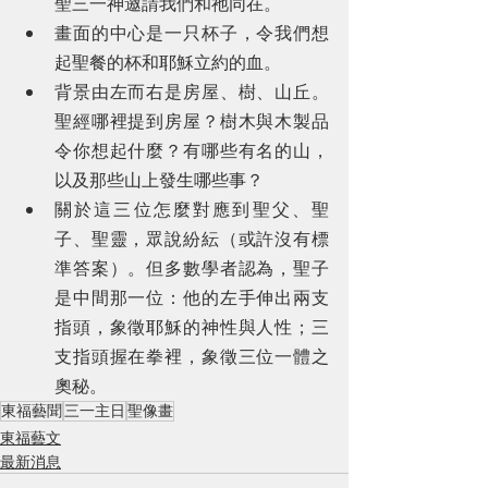
聖三一神邀請我們和祂同在。
畫面的中心是一只杯子，令我們想
起聖餐的杯和耶穌立約的血。
背景由左而右是房屋、樹、山丘。
聖經哪裡提到房屋？樹木與木製品
令你想起什麼？有哪些有名的山，
以及那些山上發生哪些事？
關於這三位怎麼對應到聖父、聖
子、聖靈，眾說紛紜（或許沒有標
準答案）。但多數學者認為，聖子
是中間那一位：他的左手伸出兩支
指頭，象徵耶穌的神性與人性；三
支指頭握在拳裡，象徵三位一體之
奧秘。
東福藝聞
三一主日
聖像畫
東福藝文
最新消息