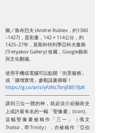
圖／魯布烈夫 (Andrei Rublev，約1360
–1427)，蛋彩畫，142 × 114公分，約
1425–27年，莫斯科特列季亞科夫畫廊 
(Tretyakov Gallery) 收藏，Google藝術
與文化翻攝。
使用手機或電腦可以點開「街景服務」
或「擴增實境」參觀該畫廊喔！
https://g.co/arts/yFzNs7bnjEBS1fJz8
講到三位一體的神，就必須介紹藝術史
上或許最有名的一幅「聖像畫」(icon)。
這幅聖像畫被稱作「三一」（俄文
Troitsa
，即Trinity），亦被稱作「亞伯