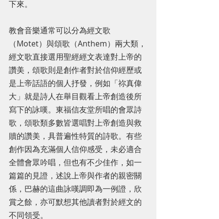
下來。
教會音樂通常可以分為經文歌
（Motet）與頌歌（Anthem）兩大類，
經文歌直接選用聖經經文表達對上帝的
讚美，頌歌則是創作者對於信仰經歷或
是上帝話語的個人抒發，例如「祢真偉
大」就是詩人在舉目觀看上帝創造後所
寫下的詠嘆。東福信友堂所唱的會眾詩
歌，頌歌類多數皆選唱對上帝創造與救
贖的讚美，具普遍性特質的詩歌。有些
創作因為充滿個人信仰感受，未必適合
全體會眾吟唱，但也有不少佳作，如一
篇篇的見證，述說上帝與作者的親密關
係，巴赫的這曲詠嘆調即為一例證，欣
賞之餘，亦可默想其他讀者對於經文的
不同領受。