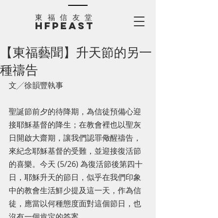
​東福信友堂
HFPEAST
【東福藝聞】升天節的另一
種禱告
⽂╱徐韻豐執事
聖誕節前夕的待降期，為信徒預備心迎
接耶穌基督的降生；在教會裡也以聖灰
日開啟大齋期，讓我們認罪儆醒禱告，
來紀念耶穌基督的受難，並迎接復活節
的喜樂。今天 (5/26) 為復活節後第四十
日，耶穌升天的節日，似乎在我們印象
中的教會生活鮮少提及這一天，作為信
徒，應當以何種態度面對這個節日，也
沒有一個肯定的答案。