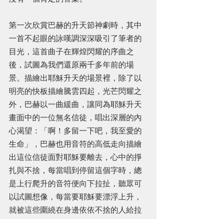
第一次欣賞巴赫的升天節神劇時，其中
一首不起眼的詠嘆調深深吸引了筆者的
目光，這首曲子在輝煌閃耀的序曲之
後，試圖為我們還原兩千多年前的場
景。描繪出耶穌升天的場景裡，除了以
明亮的快板描繪騰雲四起，光芒閃耀之
外，巴赫以一曲緩曲，讓同為耶穌升天
畫面中的一位無名信徒，唱出深層的內
心渴望：「啊！多留一下吧，我至愛的
生命」，巴赫也用音符的高低走向描繪
出這位信徒面對耶穌要離去，心中的掙
扎與不捨，每當唱到停留這個字時，總
是上行爬升的音符便向下拉扯，聽眾可
以試圖想像，每當要耶穌要漂浮上升，
就被這些圍繞在身邊依依不捨的人給拉