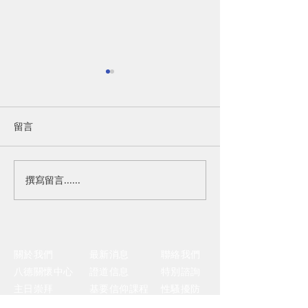
留言
撰寫留言......
CRUNCHING CRÜMBS｜
CRUNCHING C
信實的手
很好的一生
關於我們
​最新消息
聯絡我們
八德關懷中心
證道信息
​特別諮詢
主日崇拜
基要信仰課程
性騷擾防
小組聚會
治及申訴