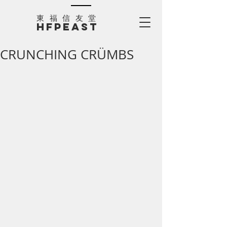
​東福信友堂
HFPEAST
CRUNCHING CRÜMBS