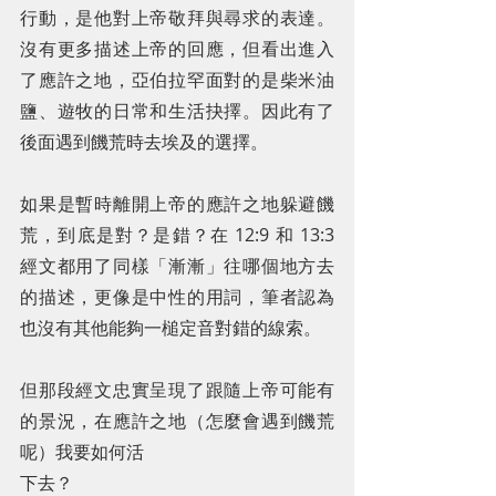
行動，是他對上帝敬拜與尋求的表達。
沒有更多描述上帝的回應，但看出進入
了應許之地，亞伯拉罕面對的是柴米油
鹽、遊牧的日常和生活抉擇。因此有了
後面遇到饑荒時去埃及的選擇。
如果是暫時離開上帝的應許之地躲避饑
荒，到底是對？是錯？在 12:9 和 13:3 
經文都用了同樣「漸漸」往哪個地方去
的描述，更像是中性的用詞，筆者認為
也沒有其他能夠一槌定音對錯的線索。
但那段經文忠實呈現了跟隨上帝可能有
的景況，在應許之地（怎麼會遇到饑荒
呢）我要如何活
下去？