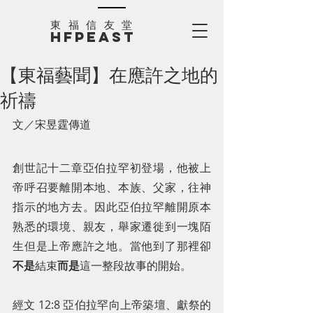
​東福信友堂
HFPEAST
【東福藝聞】在應許之地的
祈禱
文／宋昱霆傳道
創世記十二章亞伯拉罕初登場，他被上
帝呼召要離開本地、本族、父家，往神
指示的地方去。因此亞伯拉罕離開原本
熟悉的環境、親友，舉家遷徙到一塊陌
生但是上帝應許之地。當他到了那裡卻
不是
結束
而是
這一整段故事的開始。
經文 12:8 亞伯拉罕向上帝築壇、獻祭的