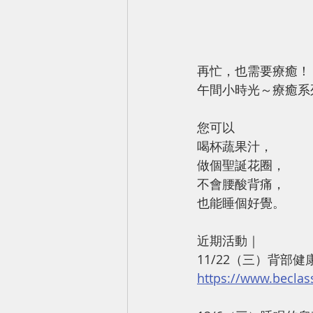
再忙，也需要療癒！
午間小時光～療癒系
您可以
喝杯蔬果汁，
做個聖誕花圈，
不會腰酸背痛，
也能睡個好覺。
近期活動｜
11/22（三）背部
https://www.beclas