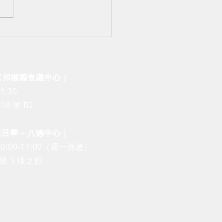
24 TGiF 職青聚會】來，
吧！啜飲紅酒，讀懂風味
 富邦國際會議中心｜
1:30
8 號 B2
 – ​​八德中心｜
:00-17:00（週一休息）
號 5 樓之四