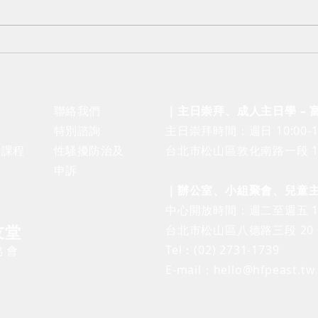
牙齒保健講座｜「沒齒難忘」
【7/
的恩典
微醺
息
聯絡我們
｜主日崇拜、成人主日學 –
息
​特別諮詢
​主日崇拜時間：週日 10:00-1
仰課程
性騷擾防治及
台北市松山區敦化南路一段 10
申訴
｜辦公室、小組聚會、兒童主日學
​中心開放時間：週二至週五 10
友堂
台北市松山區八德路三段 20 
Tel：(02) 2731-1739
協
會
E-mail：
hello@hfpeast.tw