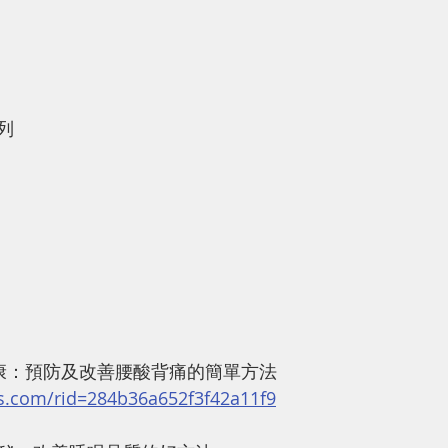
列
健康：預防及改善腰酸背痛的簡單方法
s.com/rid=284b36a652f3f42a11f9