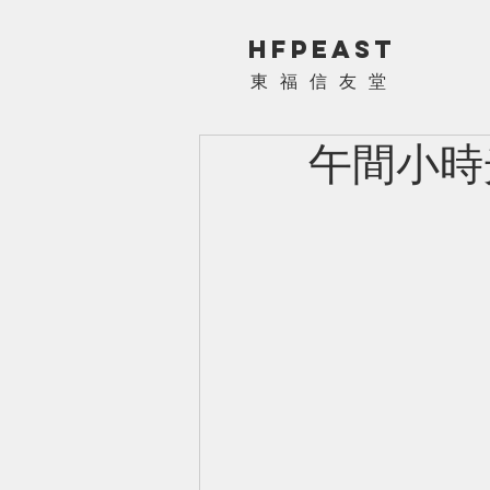
HFPEAST
​東福信友堂
午間小時