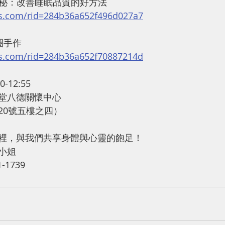
奧秘：改善睡眠品質的好方法
ss.com/rid=284b36a652f496d027a7
圈手作
ss.com/rid=284b36a652f70887214d
-12:55
堂八德關懷中心
20號五樓之四）
裡，與我們共享身體與心靈的飽足！
小姐
-1739