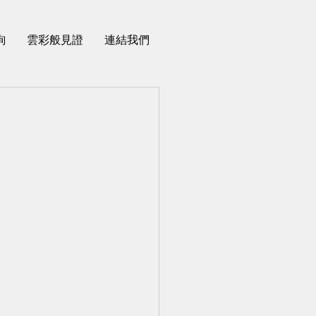
詢
雲彩般見證
連結我們