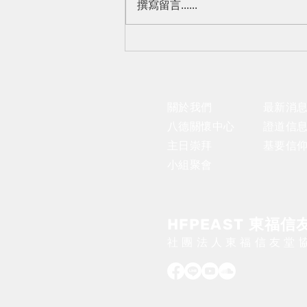
撰寫留言......
2026 秋季東福創業班開放申
請
關於我們
​最新消
八德關懷中心
證道信
主日崇拜
基要信
小組聚會
東福信
HFPEAST
​社團法人東福信友堂