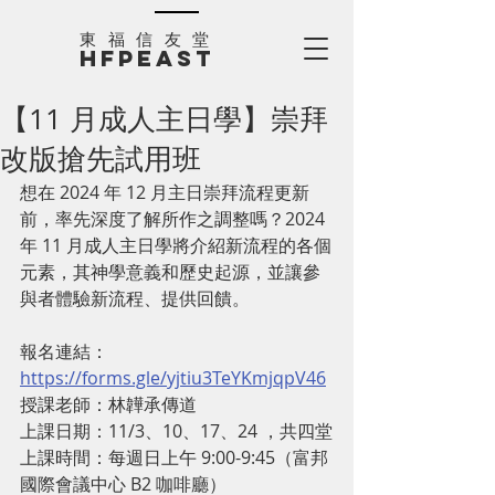
​東福信友堂
HFPEAST
【11 月成人主日學】崇拜
改版搶先試用班
想在 2024 年 12 月主日崇拜流程更新
前，率先深度了解所作之調整嗎？2024 
年 11 月成人主日學將介紹新流程的各個
元素，其神學意義和歷史起源，並讓參
與者體驗新流程、提供回饋。
報名連結：
https://forms.gle/yjtiu3TeYKmjqpV46
授課老師：林韡承傳道
上課日期：11/3、10、17、24 ，共四堂
上課時間：每週日上午 9:00-9:45（富邦
國際會議中心 B2 咖啡廳）