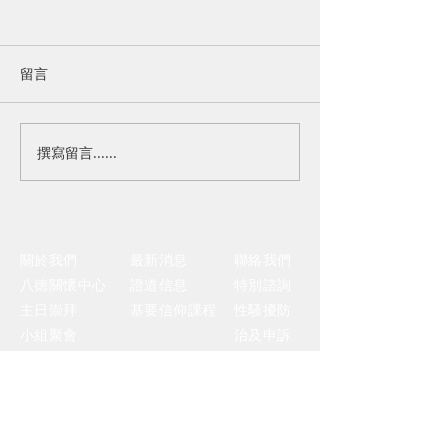
留言
撰寫留言......
牙齒保健講座｜「沒齒難
【7/24 TGiF 
忘」的恩典
來，微醺吧！啜
讀懂風味
關於我們
​最新消息
聯絡我們
八德關懷中心
證道信息
​特別諮詢
主日崇拜
基要信仰課程
性騷擾防
小組聚會
治及申訴
｜主日崇拜、成人主日學 – 富邦國際會議
中心｜
​主日崇拜時間：週日 10:00-11:30