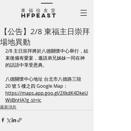
​東福信友堂
HFPEAST
【公告】2/8 東福主日崇拜
場地異動
2/8 主日崇拜將於八德關懷中心舉行，結
束後備有愛宴，邀請弟兄姊妹一同在神
的話語中享受恩典。
八德關懷中心地址 台北市八德路三段 
20 號 5 樓之四 Google Map：
https://maps.app.goo.gl/2XkdK4DkeU
WiiBnHA?g_st=ic
最新消息