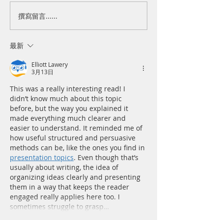
撰寫留言......
牙齒保健講座｜「沒齒難
【7/24 TGiF 
忘」的恩典
來，微醺吧！啜
讀懂風味
最新
Elliott Lawery
3月13日
This was a really interesting read! I 
didn’t know much about this topic 
before, but the way you explained it 
made everything much clearer and 
easier to understand. It reminded me of 
how useful structured and persuasive 
methods can be, like the ones you find in 
presentation topics
. Even though that’s 
usually about writing, the idea of 
organizing ideas clearly and presenting 
them in a way that keeps the reader 
engaged really applies here too. I 
sometimes struggle to grasp…